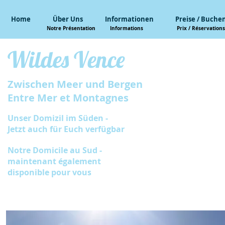
Home
Über Uns
Informationen
Preise / Buche
Notre Présentation
Informations
Prix / Réservations
Wildes Vence
Zwischen Meer und Bergen
Entre Mer et Montagnes
Unser Domizil im Süden -
Jetzt auch für Euch verfügbar
Notre Domicile au Sud -
maintenant également
disponible pour vous